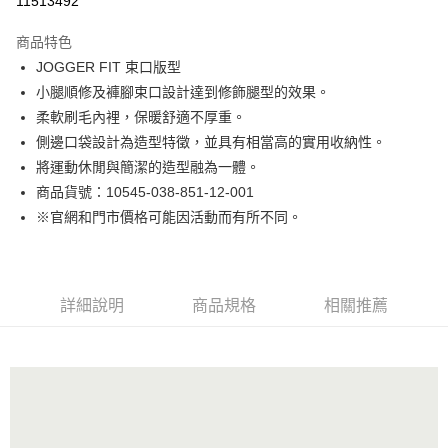
11513492
Apple Pay
商品特色
街口支付
JOGGER FIT 束口版型
小腿順修及褲腳束口設計達到修飾腿型的效果。
悠遊付
柔軟刷毛內裡，保暖舒適不厚重。
Google Pay
側邊口袋設計為造型特徵，並具有相當高的實用收納性。
將運動休閒與簡潔的造型融為一體。
貨到付款
商品貨號：10545-038-851-12-001
※官網和門市價格可能因活動而有所不同。
運送方式
付款後全家取貨
免運費
詳細說明
商品規格
相關推薦
付款後7-11取貨
免運費
宅配(本島)
免運費
宅配(離島)