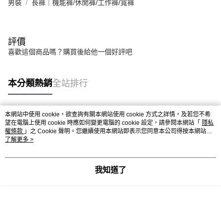
男裝
長褲｜機能褲/休閒褲/工作褲/寬褲
評價
喜歡這個商品嗎？購買後給他一個好評吧
本分類熱銷
全站排行
本網站中使用 cookie，欲查詢有關本網站使用 cookie 方式之詳情，及若您不希
熱門標籤
望在電腦上使用 cookie 時應如何變更電腦的 cookie 設定，請參閱本網站「
隱私
權條款
」之 Cookie 聲明。您繼續使用本網站即表示您同意本公司得按本網站使
用條款之 Cookie 聲明使用 cookie。
了解更多 >
我知道了