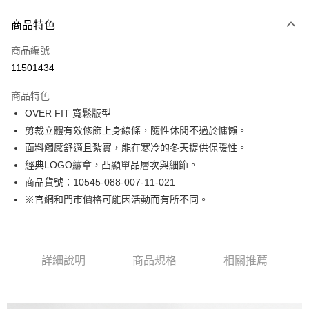
付款方式
商品特色
信用卡一次付款
商品編號
LINE Pay
11501434
Apple Pay
商品特色
街口支付
OVER FIT 寬鬆版型
剪裁立體有效修飾上身線條，隨性休閒不過於慵懶。
悠遊付
面料觸感舒適且紮實，能在寒冷的冬天提供保暖性。
Google Pay
經典LOGO繡章，凸顯單品層次與細節。
商品貨號：10545-088-007-11-021
貨到付款
※官網和門市價格可能因活動而有所不同。
運送方式
付款後全家取貨
詳細說明
商品規格
相關推薦
免運費
付款後7-11取貨
免運費