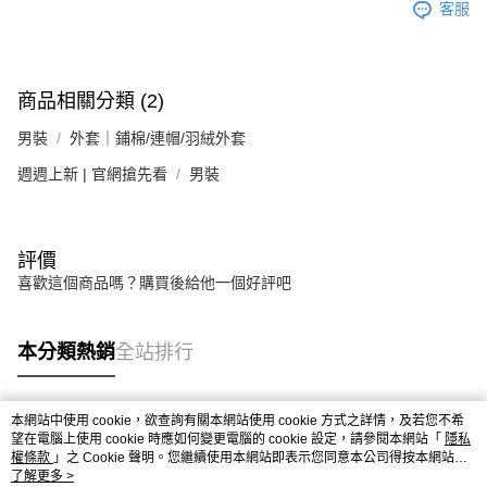
客服
商品相關分類 (2)
男裝
外套｜鋪棉/連帽/羽絨外套
週週上新 | 官網搶先看
男裝
評價
喜歡這個商品嗎？購買後給他一個好評吧
本分類熱銷
全站排行
本網站中使用 cookie，欲查詢有關本網站使用 cookie 方式之詳情，及若您不希
熱門標籤
望在電腦上使用 cookie 時應如何變更電腦的 cookie 設定，請參閱本網站「
隱私
權條款
」之 Cookie 聲明。您繼續使用本網站即表示您同意本公司得按本網站使
用條款之 Cookie 聲明使用 cookie。
了解更多 >