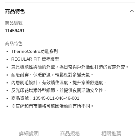
付款方式
商品特色
信用卡一次付款
商品編號
LINE Pay
11459491
Apple Pay
商品特色
街口支付
ThermoContro功能系列
REGULAR FIT 標準版型
悠遊付
兼具機能性與簡約外型，為日常與戶外活動打造的實穿外套。
Google Pay
耐磨耐穿、保暖舒適，輕鬆應對多變天氣。
內層刷毛設計，有效鎖住溫度，提升穿著舒適度。
貨到付款
反光印花增添外型細節，並提供夜間活動安全性。
商品貨號：10545-011-046-46-001
運送方式
※官網和門市價格可能因活動而有所不同。
付款後全家取貨
免運費
付款後7-11取貨
詳細說明
商品規格
相關推薦
免運費