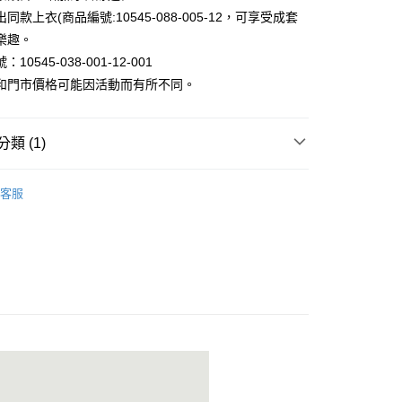
同款上衣(商品編號:10545-088-005-12，可享受成套
樂趣。
10545-038-001-12-001
和門市價格可能因活動而有所不同。
家取貨
類 (1)
1取貨
褲｜機能褲/休閒褲/工作褲/寬褲
客服
80
30，滿NT$1,000(含以上)免運費