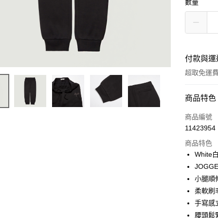
數量
付款與運
超取免運
付款方式
商品特色
信用卡一
商品編號
11423954
LINE Pay
商品特色
Apple Pay
Whit
JOGG
街口支付
小腿順
悠遊付
柔軟刷
手寫感
Google Pa
腰頭鬆