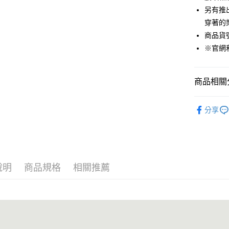
貨到付款
另有推出
穿著的
商品貨號：
運送方式
※官網
付款後全
免運費
商品相關分
付款後7-1
男裝
長
免運費
分享
宅配(本島)
免運費
宅配(離島)
說明
商品規格
相關推薦
每筆NT$2
貨到付款
每筆NT$1