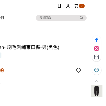
0
我們
 Ten- 刷毛刺繡束口褲-男(黑色)
99
色