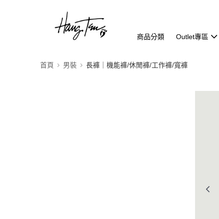
商品分類
Outlet專區
首頁
男裝
長褲｜機能褲/休閒褲/工作褲/寬褲