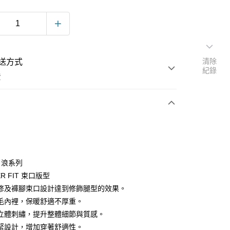
清除
送方式
紀錄
費
次付款
e白浪系列
ER FIT 束口版型
修及褲腳束口設計達到修飾腿型的效果。
毛內裡，保暖舒適不厚重。
立體刺繡，提升整體細節與質感。
y
緊設計，增加穿著舒適性。