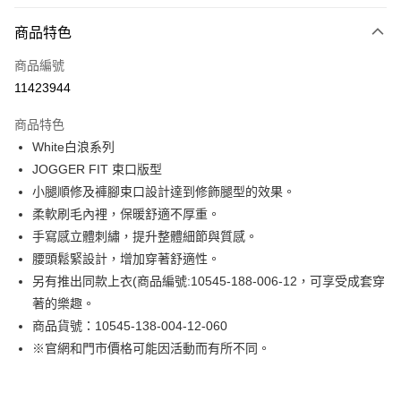
付款方式
商品特色
信用卡一次付款
商品編號
LINE Pay
11423944
Apple Pay
商品特色
街口支付
White白浪系列
JOGGER FIT 束口版型
悠遊付
小腿順修及褲腳束口設計達到修飾腿型的效果。
Google Pay
柔軟刷毛內裡，保暖舒適不厚重。
手寫感立體刺繡，提升整體細節與質感。
貨到付款
腰頭鬆緊設計，增加穿著舒適性。
另有推出同款上衣(商品編號:10545-188-006-12，可享受成套穿
運送方式
著的樂趣。
付款後全家取貨
商品貨號：10545-138-004-12-060
免運費
※官網和門市價格可能因活動而有所不同。
付款後7-11取貨
免運費