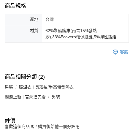
商品規格
產地
台灣
材質
62%聚酯纖維(內含15%發熱
紗),33%Ecovero環保纖維,5%彈性纖維
客服
商品相關分類 (2)
男裝
暖溫衣 | 長短袖/半高領發熱衣
週週上新 | 官網搶先看
男裝
評價
喜歡這個商品嗎？購買後給他一個好評吧