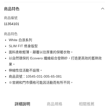
付款方式
商品特色
信用卡一次付款
商品編號
LINE Pay
11354101
Apple Pay
商品特色
街口支付
White 白浪系列
SLIM FIT 修身版型
悠遊付
面料柔軟輕薄，顛覆以往厚重的保暖衣物。
Google Pay
以自然環保的 Ecovero 纖維結合發熱紗，打造更高效的蓄熱效
果。
貨到付款
伸縮性佳活動不設限。
商品貨號：10545-031-005-65-081
運送方式
※官網和門市價格可能因活動而有所不同。
付款後全家取貨
免運費
付款後7-11取貨
詳細說明
商品規格
相關推薦
免運費