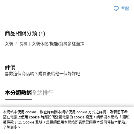
客服
商品相關分類 (1)
女裝
長褲｜女裝休閒/機能/寬褲多樣選擇
評價
喜歡這個商品嗎？購買後給他一個好評吧
本分類熱銷
全站排行
本網站中使用 cookie，欲查詢有關本網站使用 cookie 方式之詳情，及若您不希
熱門標籤
望在電腦上使用 cookie 時應如何變更電腦的 cookie 設定，請參閱本網站「
隱私
權條款
」之 Cookie 聲明。您繼續使用本網站即表示您同意本公司得按本網站使
用條款之 Cookie 聲明使用 cookie。
了解更多 >