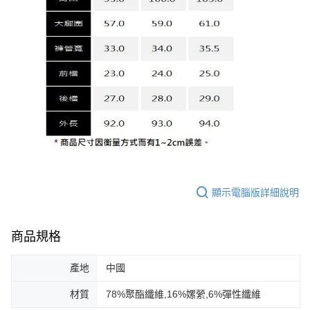
顯示電腦版詳細說明
商品規格
產地
中國
材質
78%聚酯纖維,16%嫘縈,6%彈性纖維