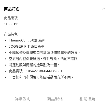
付款方式
商品特色
信用卡一次付款
商品編號
LINE Pay
11330111
Apple Pay
商品特色
街口支付
ThermoContro功能系列
JOGGER FIT 束口版型
悠遊付
小腿順修及褲腳束口設計達到修飾腿型的效果。
Google Pay
空氣層內裡保暖舒適，彈性輕柔，活動不設限!
將運動服與簡潔的造型融為一體。
貨到付款
商品貨號：10542-138-044-68-331
※官網和門市價格可能因活動而有所不同。
運送方式
付款後全家取貨
免運費
詳細說明
商品規格
相關推薦
付款後7-11取貨
免運費