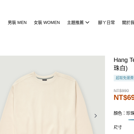
男裝 MEN
女裝 WOMEN
主題推薦
腳ㄚ日常
關於
Hang
珠白)
超取免運費
NT$990
NT$6
顏色：珍
尺寸