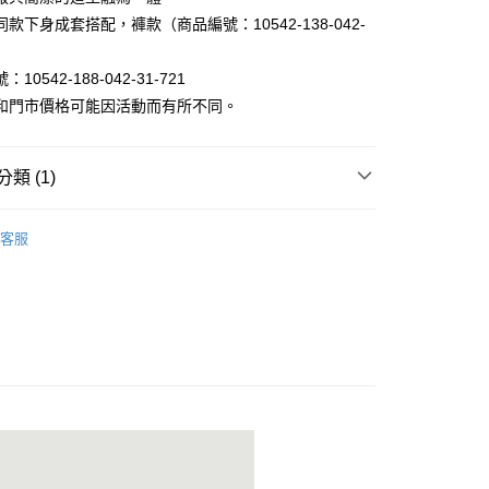
y
款下身成套搭配，褲款（商品編號：10542-138-042-
10542-188-042-31-721
和門市價格可能因活動而有所不同。
家取貨
類 (1)
學T｜刷毛/機能大學踢
1取貨
客服
80
30，滿NT$1,000(含以上)免運費