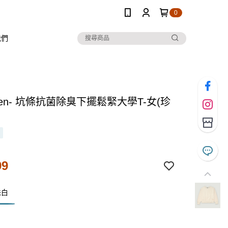
0
我們
 Ten- 坑條抗菌除臭下擺鬆緊大學T-女(珍
99
珠白