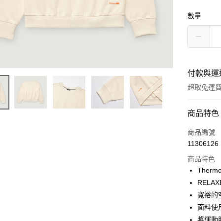
數量
付款與運
超取免運
付款方式
商品特色
信用卡一
商品編號
11306126
LINE Pay
商品特色
Apple Pay
Therm
RELAX
街口支付
寬裕的
悠遊付
面料使用
將運動