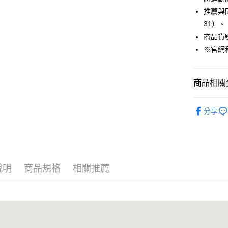
Google Pa
推薦與同
貨到付款
31）。
商品貨號：
※官網
運送方式
付款後全
商品相關分
免運費
女裝
大
付款後7-1
分享
免運費
宅配(本島)
免運費
說明
商品規格
相關推薦
宅配(離島)
每筆NT$2
貨到付款
每筆NT$1