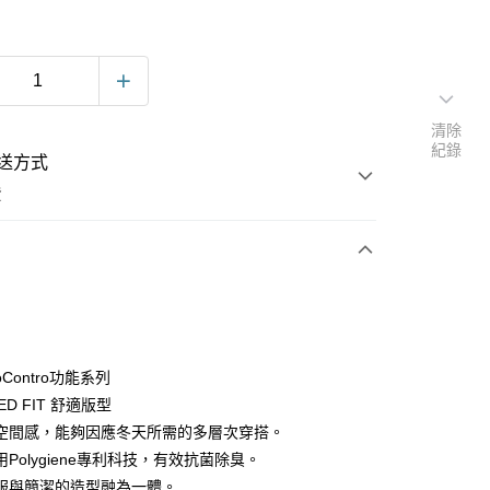
清除
紀錄
送方式
費
次付款
oContro功能系列
ED FIT 舒適版型
空間感，能夠因應冬天所需的多層次穿搭。
Polygiene專利科技，有效抗菌除臭。
服與簡潔的造型融為一體。