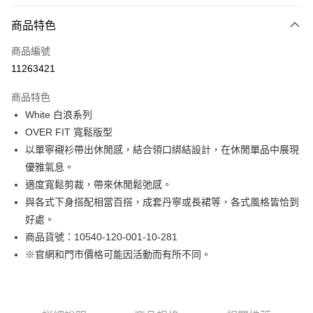
付款方式
商品特色
信用卡一次付款
商品編號
運送方式
11263421
付款後全家取貨
商品特色
免運費
White 白浪系列
OVER FIT 寬鬆版型
付款後7-11取貨
以單寧襯衫帶出休閒感，結合領口綁結設計，在休閒單品中展現
免運費
優雅氣息。
宅配(本島)
適度寬鬆剪裁，帶來休閒鬆弛感。
免運費
與各式下身搭配相當百搭，成套丹寧或長裙等，各式風格皆恰到
好處。
宅配(離島)
商品貨號：10540-120-001-10-281
每筆NT$280
※官網和門市價格可能因活動而有所不同。