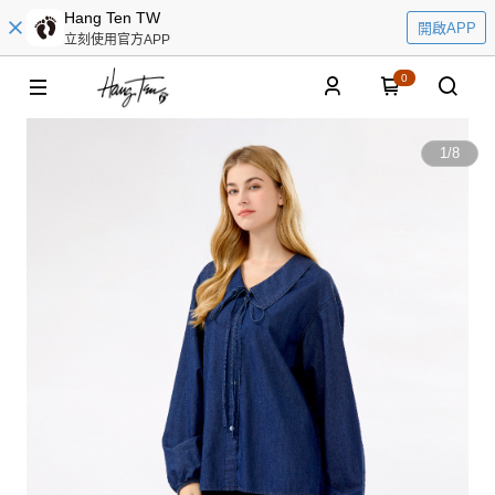
Hang Ten TW
開啟APP
立刻使用官方APP
0
1
/
8