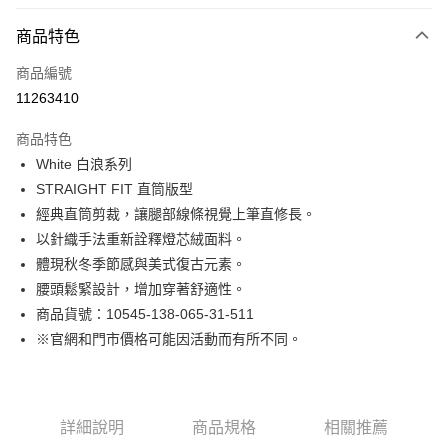
付款方式
商品特色
信用卡一次付款
商品編號
LINE Pay
11263410
Apple Pay
商品特色
街口支付
White 白浪系列
STRAIGHT FIT 直筒版型
悠遊付
經典直筒剪裁，讓腿部線條視覺上筆直修長。
Google Pay
以針織手法重新詮釋燈芯絨面料。
體現秋冬季節感與美式復古元素。
貨到付款
腰頭鬆緊設計，增加穿著舒適性。
商品貨號：10545-138-065-31-511
運送方式
※官網和門市價格可能因活動而有所不同。
付款後全家取貨
免運費
付款後7-11取貨
詳細說明
商品規格
相關推薦
免運費