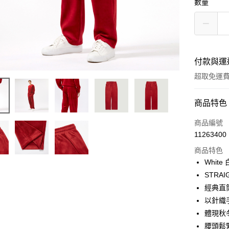
數量
付款與運
超取免運
付款方式
商品特色
信用卡一
商品編號
11263400
LINE Pay
商品特色
Apple Pay
Whit
STRAI
街口支付
經典直
悠遊付
以針織
體現秋
Google Pa
腰頭鬆