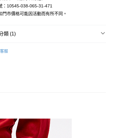
10545-038-065-31-471
和門市價格可能因活動而有所不同。
類 (1)
家取貨
褲｜機能褲/休閒褲/工作褲/寬褲
客服
1取貨
80
30，滿NT$1,000(含以上)免運費