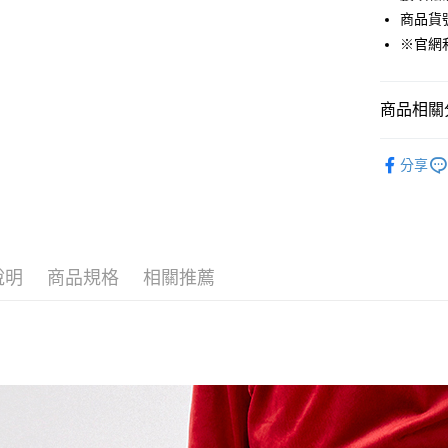
貨到付款
商品貨號：
※官網
運送方式
商品相關分
付款後全
免運費
男裝
長
分享
付款後7-1
免運費
宅配(本島)
免運費
說明
商品規格
相關推薦
宅配(離島)
每筆NT$2
貨到付款
每筆NT$1