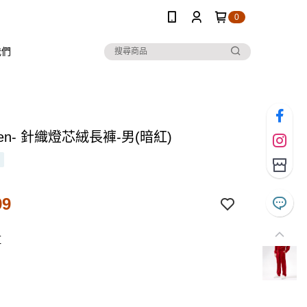
0
我們
 Ten- 針織燈芯絨長褲-男(暗紅)
99
紅