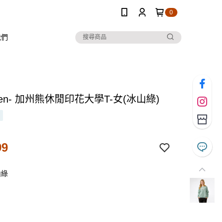
0
我們
 Ten- 加州熊休閒印花大學T-女(冰山綠)
99
山綠