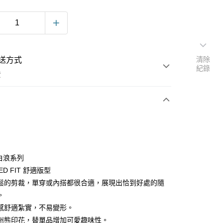
清除
送方式
紀錄
費
次付款
e 白浪系列
ED FIT 舒適版型
鬆的剪裁，單穿或內搭都很合適，展現出恰到好處的隨
。
感舒適紮實，不易變形。
y
州熊印花，替單品增加可愛趣味性。