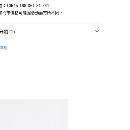
10545-188-061-81-341
和門市價格可能因活動而有所不同。
類 (1)
家取貨
學T｜刷毛/機能大學踢
客服
1取貨
80
30，滿NT$1,000(含以上)免運費