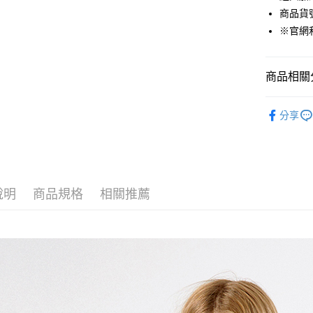
貨到付款
商品貨號：
※官網
運送方式
商品相關分
付款後全
免運費
女裝
大
分享
付款後7-1
免運費
宅配(本島)
免運費
說明
商品規格
相關推薦
宅配(離島)
每筆NT$2
貨到付款
每筆NT$1