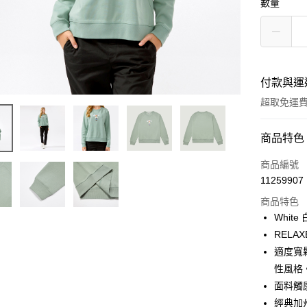
數量
付款與運
超取免運
付款方式
商品特色
信用卡一
商品編號
11259907
LINE Pay
商品特色
Apple Pay
Whit
RELAX
街口支付
適度寬
悠遊付
性風格
面料觸
Google Pa
經典加