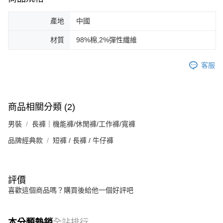
產地
中國
材質
98%棉,2%彈性纖維
客服
商品相關分類 (2)
男裝
長褲｜機能褲/休閒褲/工作褲/寬褲
品牌經典款
短褲 / 長褲 / 牛仔褲
評價
喜歡這個商品嗎？購買後給他一個好評吧
本分類熱銷
全站排行