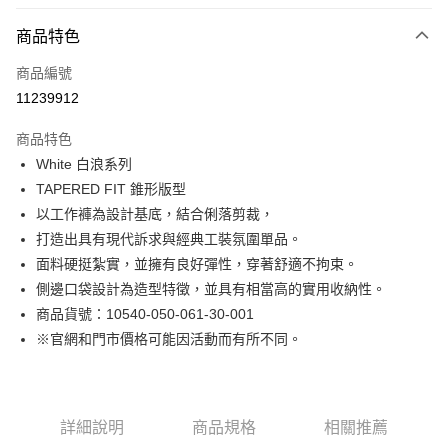
付款方式
商品特色
信用卡一次付款
商品編號
LINE Pay
11239912
Apple Pay
商品特色
街口支付
White 白浪系列
TAPERED FIT 錐形版型
悠遊付
以工作褲為設計基底，結合俐落剪裁，
Google Pay
打造出具有現代訴求與經典工裝氛圍單品。
面料硬挺紮實，並擁有良好彈性，穿著舒適不拘束。
貨到付款
側邊口袋設計為造型特徵，並具有相當高的實用收納性。
商品貨號：10540-050-061-30-001
運送方式
※官網和門市價格可能因活動而有所不同。
付款後全家取貨
免運費
付款後7-11取貨
詳細說明
商品規格
相關推薦
免運費