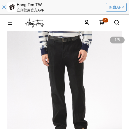
Hang Ten TW
開啟APP
立刻使用官方APP
0
1
/
8