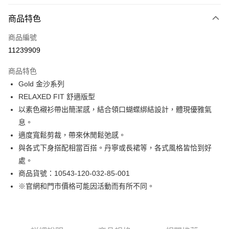
付款方式
商品特色
信用卡一次付款
商品編號
LINE Pay
11239909
Apple Pay
商品特色
街口支付
Gold 金沙系列
RELAXED FIT 舒適版型
悠遊付
以素色襯衫帶出簡潔感，結合領口蝴蝶綁結設計，體現優雅氣
Google Pay
息。
適度寬鬆剪裁，帶來休閒鬆弛感。
貨到付款
與各式下身搭配相當百搭。丹寧或長裙等，各式風格皆恰到好
處。
運送方式
商品貨號：10543-120-032-85-001
付款後全家取貨
※官網和門市價格可能因活動而有所不同。
免運費
付款後7-11取貨
免運費