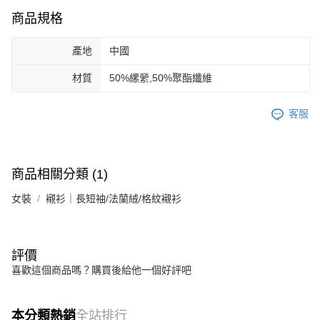
商品規格
產地
中國
材質
50%縲縈,50%聚酯纖維
客服
商品相關分類 (1)
女裝
襯衫｜長短袖/法蘭絨/格紋襯衫
評價
喜歡這個商品嗎？購買後給他一個好評吧
本分類熱銷
全站排行