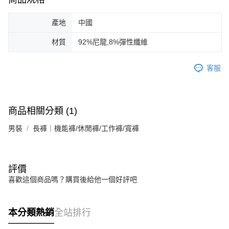
產地
中國
材質
92%尼龍,8%彈性纖維
客服
商品相關分類 (1)
男裝
長褲｜機能褲/休閒褲/工作褲/寬褲
評價
喜歡這個商品嗎？購買後給他一個好評吧
本分類熱銷
全站排行