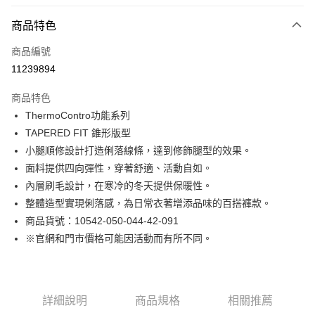
付款方式
商品特色
信用卡一次付款
商品編號
LINE Pay
11239894
Apple Pay
商品特色
街口支付
ThermoContro功能系列
TAPERED FIT 錐形版型
悠遊付
小腿順修設計打造俐落線條，達到修飾腿型的效果。
Google Pay
面料提供四向彈性，穿著舒適、活動自如。
內層刷毛設計，在寒冷的冬天提供保暖性。
貨到付款
整體造型實現俐落感，為日常衣著增添品味的百搭褲款。
商品貨號：10542-050-044-42-091
運送方式
※官網和門市價格可能因活動而有所不同。
付款後全家取貨
免運費
付款後7-11取貨
詳細說明
商品規格
相關推薦
免運費