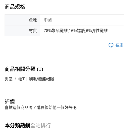
商品規格
產地
中國
材質
78%聚酯纖維,16%嫘縈,6%彈性纖維
客服
商品相關分類 (1)
男裝
帽T｜刷毛/機能帽踢
評價
喜歡這個商品嗎？購買後給他一個好評吧
本分類熱銷
全站排行