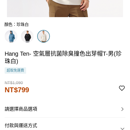
顏色：珍珠白
Hang Ten- 空氣層抗菌除臭撞色出芽帽T-男(珍
珠白)
超取免運費
NT$1,090
NT$799
請選擇商品選項
付款與運送方式