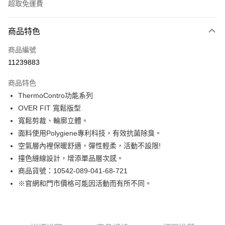
超取免運費
付款方式
商品特色
信用卡一次付款
商品編號
LINE Pay
11239883
Apple Pay
商品特色
街口支付
ThermoContro功能系列
OVER FIT 寬鬆版型
悠遊付
寬鬆剪裁、輪廓立體。
Google Pay
面料使用Polygiene專利科技，有效抗菌除臭。
空氣層內裡保暖舒適，彈性輕柔，活動不設限!
貨到付款
撞色縫線設計，增添單品層次感。
商品貨號：10542-089-041-68-721
運送方式
※官網和門市價格可能因活動而有所不同。
付款後全家取貨
免運費
付款後7-11取貨