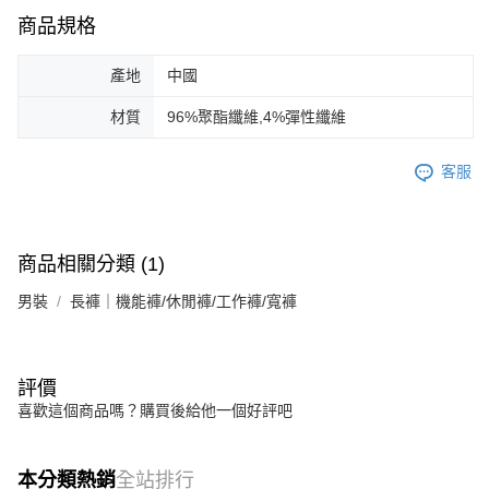
商品規格
產地
中國
材質
96%聚酯纖維,4%彈性纖維
客服
商品相關分類 (1)
男裝
長褲｜機能褲/休閒褲/工作褲/寬褲
評價
喜歡這個商品嗎？購買後給他一個好評吧
本分類熱銷
全站排行