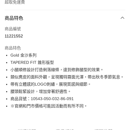
超取免運費
付款方式
商品特色
信用卡一次付款
商品編號
LINE Pay
11221552
Apple Pay
商品特色
街口支付
Gold 金沙系列
TAPERED FIT 錐形版型
悠遊付
小腿順修設計打造俐落線條，達到修飾腿型的效果。
Google Pay
類似麂皮的面料外觀，呈現獨特霧面光澤，帶出秋冬季節氣息。
帶有立體感的LOGO刺繡，展現質感與細節。
貨到付款
腰頭鬆緊設計，增加穿著舒適性。
商品貨號：10543-050-032-86-091
運送方式
※官網和門市價格可能因活動而有所不同。
付款後全家取貨
免運費
付款後7-11取貨