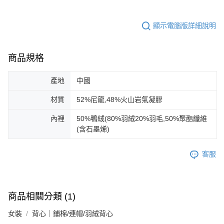
顯示電腦版詳細說明
商品規格
產地
中國
材質
52%尼龍,48%火山岩氣凝膠
內裡
50%鴨絨(80%羽絨20%羽毛,50%聚酯纖維
(含石墨烯)
客服
商品相關分類 (1)
女裝
背心｜鋪棉/連帽/羽絨背心