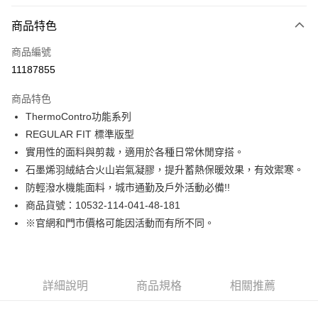
付款方式
商品特色
信用卡一次付款
商品編號
LINE Pay
11187855
Apple Pay
商品特色
街口支付
ThermoContro功能系列
REGULAR FIT 標準版型
悠遊付
實用性的面料與剪裁，適用於各種日常休閒穿搭。
Google Pay
石墨烯羽絨結合火山岩氣凝膠，提升蓄熱保暖效果，有效禦寒。
防輕潑水機能面料，城市通勤及戶外活動必備!!
貨到付款
商品貨號：10532-114-041-48-181
※官網和門市價格可能因活動而有所不同。
運送方式
付款後全家取貨
免運費
詳細說明
商品規格
相關推薦
付款後7-11取貨
免運費