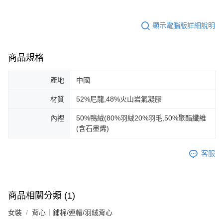
顯示電腦版詳細說明
商品規格
產地
中國
材質
52%尼龍,48%火山岩氣凝膠
內裡
50%鴨絨(80%羽絨20%羽毛,50%聚酯纖維
(含石墨烯)
客服
商品相關分類 (1)
女裝
背心｜鋪棉/連帽/羽絨背心