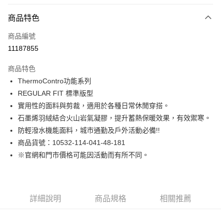
付款方式
商品特色
信用卡一次付款
商品編號
LINE Pay
11187855
Apple Pay
商品特色
街口支付
ThermoContro功能系列
REGULAR FIT 標準版型
悠遊付
實用性的面料與剪裁，適用於各種日常休閒穿搭。
Google Pay
石墨烯羽絨結合火山岩氣凝膠，提升蓄熱保暖效果，有效禦寒。
防輕潑水機能面料，城市通勤及戶外活動必備!!
貨到付款
商品貨號：10532-114-041-48-181
※官網和門市價格可能因活動而有所不同。
運送方式
付款後全家取貨
免運費
詳細說明
商品規格
相關推薦
付款後7-11取貨
免運費