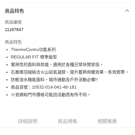
付款方式
商品特色
信用卡一次付款
商品編號
LINE Pay
11187847
Apple Pay
商品特色
街口支付
ThermoContro功能系列
REGULAR FIT 標準版型
悠遊付
實用性的面料與剪裁，適用於各種日常休閒穿搭。
Google Pay
石墨烯羽絨結合火山岩氣凝膠，提升蓄熱保暖效果，有效禦寒。
防輕潑水機能面料，城市通勤及戶外活動必備!!
貨到付款
商品貨號：10532-014-041-48-181
※官網和門市價格可能因活動而有所不同。
運送方式
付款後全家取貨
免運費
詳細說明
商品規格
相關推薦
付款後7-11取貨
免運費