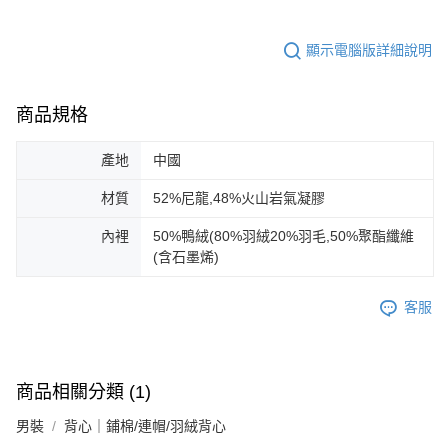
顯示電腦版詳細說明
商品規格
產地
中國
材質
52%尼龍,48%火山岩氣凝膠
內裡
50%鴨絨(80%羽絨20%羽毛,50%聚酯纖維
(含石墨烯)
客服
商品相關分類 (1)
男裝
背心｜鋪棉/連帽/羽絨背心