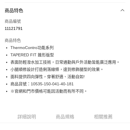
付款方式
商品特色
信用卡一次付款
商品編號
LINE Pay
11121791
Apple Pay
商品特色
街口支付
ThermoContro功能系列
TAPERED FIT 錐形版型
悠遊付
表面防輕潑水加工技術，日常通勤與戶外活動皆能廣泛應用。
Google Pay
小腿順修設計打造俐落線條，達到修飾腿型的效果。
面料提供四向彈性，穿著舒適、活動自如!
貨到付款
商品貨號：10535-150-041-40-181
※官網和門市價格可能因活動而有所不同。
運送方式
付款後全家取貨
免運費
詳細說明
商品規格
相關推薦
付款後7-11取貨
免運費