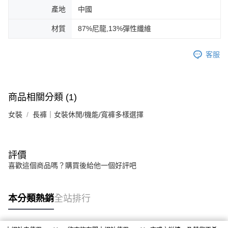
產地
中國
材質
87%尼龍,13%彈性纖維
客服
商品相關分類 (1)
女裝
長褲｜女裝休閒/機能/寬褲多樣選擇
評價
喜歡這個商品嗎？購買後給他一個好評吧
本分類熱銷
全站排行