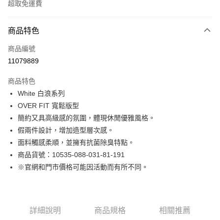
超取免運費
付款方式
商品特色
信用卡一次付款
商品編號
LINE Pay
11079889
Apple Pay
商品特色
街口支付
White 白浪系列
OVER FIT 寬鬆版型
悠遊付
簡約又具高級感的氛圍，體現休閒優雅風格。
Google Pay
假兩件設計，增加造型層次感。
面料觸感柔順，並擁有抗菌除臭特點。
貨到付款
商品貨號：10535-088-031-81-191
※官網和門市價格可能因活動而有所不同。
運送方式
付款後全家取貨
免運費
詳細說明
商品規格
相關推薦
付款後7-11取貨