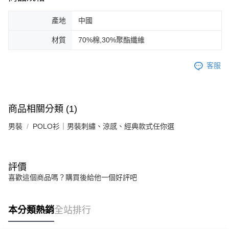
產地
中國
材質
70%棉,30%聚酯纖維
客服
商品相關分類 (1)
男裝
POLO衫｜男裝刺繡、涼感、經典款式任你選
評價
喜歡這個商品嗎？購買後給他一個好評吧
本分類熱銷
全站排行