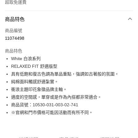
超取免運費
付款方式
商品特色
信用卡一次付款
商品編號
LINE Pay
11074498
Apple Pay
商品特色
街口支付
White 白浪系列
RELAXED FIT 舒適版型
悠遊付
具有低飽和復古色調為單品重點，強調如古著般的氛圍。
Google Pay
純棉面料觸感舒適紮實。
衝浪主題印花象徵品牌主軸。
貨到付款
適度的空間感，單穿或是作為內搭都非常適合。
商品貨號：10530-031-003-02-741
運送方式
※官網和門市價格可能因活動而有所不同。
付款後全家取貨
免運費
付款後7-11取貨