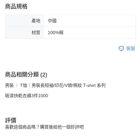
商品規格
產地
中國
材質
100%棉
客服
商品相關分類 (2)
男裝
T恤｜男裝長短袖/印花/V領/條紋 T-shirt 系列
吸濕快乾衣褲3件1000
評價
喜歡這個商品嗎？購買後給他一個好評吧