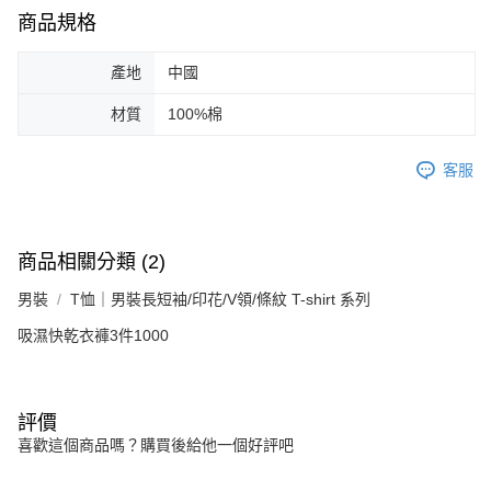
商品規格
產地
中國
材質
100%棉
客服
商品相關分類 (2)
男裝
T恤｜男裝長短袖/印花/V領/條紋 T-shirt 系列
吸濕快乾衣褲3件1000
評價
喜歡這個商品嗎？購買後給他一個好評吧