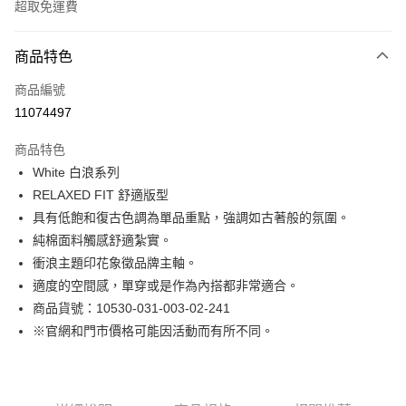
超取免運費
付款方式
商品特色
信用卡一次付款
商品編號
LINE Pay
11074497
Apple Pay
商品特色
街口支付
White 白浪系列
RELAXED FIT 舒適版型
悠遊付
具有低飽和復古色調為單品重點，強調如古著般的氛圍。
Google Pay
純棉面料觸感舒適紮實。
衝浪主題印花象徵品牌主軸。
貨到付款
適度的空間感，單穿或是作為內搭都非常適合。
商品貨號：10530-031-003-02-241
運送方式
※官網和門市價格可能因活動而有所不同。
付款後全家取貨
免運費
付款後7-11取貨