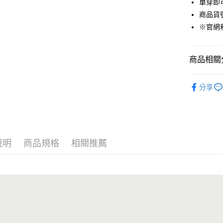
單穿即
商品貨號：
※官網
運送方式
付款後全
商品相關分
免運費
男裝
襯
付款後7-1
分享
免運費
宅配(本島)
免運費
說明
商品規格
相關推薦
宅配(離島)
每筆NT$2
貨到付款
每筆NT$1