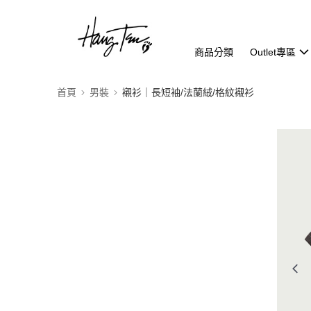
商品分類
Outlet專區
首頁
男裝
襯衫｜長短袖/法蘭絨/格紋襯衫