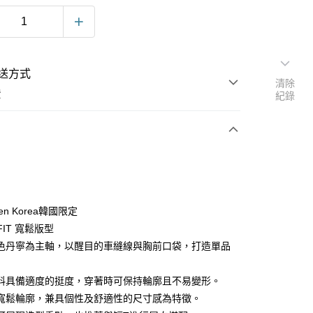
送方式
清除
費
紀錄
次付款
Ten Korea韓國限定
 FIT 寬鬆版型
色丹寧為主軸，以醒目的車縫線與胸前口袋，打造單品
料具備適度的挺度，穿著時可保持輪廓且不易變形。
y
寬鬆輪廓，兼具個性及舒適性的尺寸感為特徵。