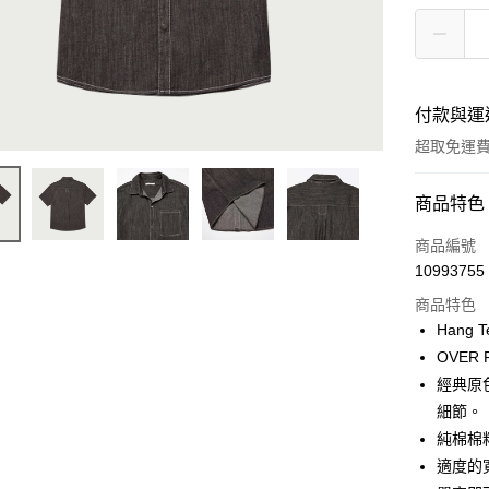
付款與運
超取免運
付款方式
商品特色
信用卡一
商品編號
10993755
LINE Pay
商品特色
Apple Pay
Hang 
OVER
街口支付
經典原
悠遊付
細節。
純棉棉
Google Pa
適度的
貨到付款