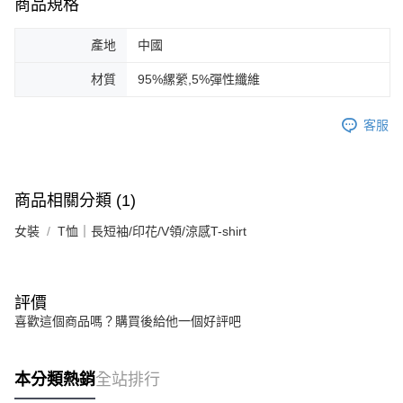
商品規格
宅配(本島)
產地
中國
免運費
材質
95%縲縈,5%彈性纖維
宅配(離島)
每筆NT$280
客服
貨到付款
每筆NT$130，滿NT$1,000(含以上)免運費
商品相關分類 (1)
女裝
T恤｜長短袖/印花/V領/涼感T-shirt
評價
喜歡這個商品嗎？購買後給他一個好評吧
本分類熱銷
全站排行