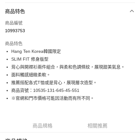
付款方式
商品特色
信用卡一次付款
商品編號
LINE Pay
10993753
Apple Pay
商品特色
街口支付
Hang Ten Korea韓國限定
SLIM FIT 修身版型
悠遊付
背心與開襟衫兩件組合，與柔和色調條紋，展現甜美氣息。
Google Pay
面料觸感細緻柔軟。
推薦搭配各式T恤或是背心，展現層次造型。
貨到付款
商品貨號：10535-131-645-45-551
※官網和門市價格可能因活動而有所不同。
運送方式
付款後全家取貨
免運費
商品規格
相關推薦
付款後7-11取貨
免運費