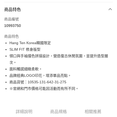
付款方式
商品特色
信用卡一次付款
商品編號
LINE Pay
10993750
Apple Pay
商品特色
街口支付
Hang Ten Korea韓國限定
SLIM FIT 修身版型
悠遊付
領口與手袖撞色拼接設計，營造復古休閒氛圍，並提升造型層
Google Pay
次。
面料觸感細緻柔軟。
貨到付款
品牌經典LOGO印花，增添單品亮點。
商品貨號：10535-131-642-31-275
運送方式
※官網和門市價格可能因活動而有所不同。
付款後全家取貨
免運費
付款後7-11取貨
詳細說明
商品規格
相關推薦
免運費