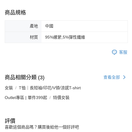
商品規格
產地
中國
材質
95%縲縈,5%彈性纖維
客服
商品相關分類 (3)
查看全部
女裝
T恤｜長短袖/印花/V領/涼感T-shirt
Outlet專區 | 單件399起
特價女裝
評價
喜歡這個商品嗎？購買後給他一個好評吧