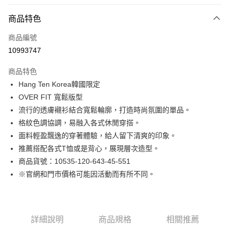
付款方式
商品特色
信用卡一次付款
商品編號
LINE Pay
10993747
Apple Pay
商品特色
街口支付
Hang Ten Korea韓國限定
OVER FIT 寬鬆版型
悠遊付
流行的透膚襯衫結合寬鬆輪廓，打造時尚氛圍的單品。
Google Pay
格紋色調協調，易融入各式休閒穿搭。
面料輕盈飄逸的穿著體驗，給人留下清爽的印象。
貨到付款
推薦搭配各式T恤或是背心，展現層次造型。
商品貨號：10535-120-643-45-551
運送方式
※官網和門市價格可能因活動而有所不同。
付款後全家取貨
免運費
付款後7-11取貨
詳細說明
商品規格
相關推薦
免運費