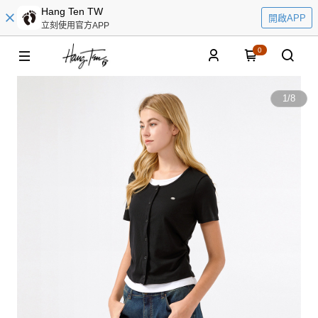
Hang Ten TW
開啟APP
立刻使用官方APP
0
1
/
8