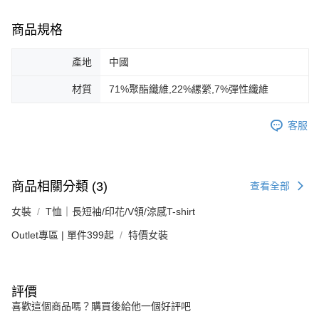
商品規格
產地
中國
材質
71%聚酯纖維,22%縲縈,7%彈性纖維
客服
商品相關分類 (3)
查看全部
女裝
T恤｜長短袖/印花/V領/涼感T-shirt
Outlet專區 | 單件399起
特價女裝
評價
喜歡這個商品嗎？購買後給他一個好評吧