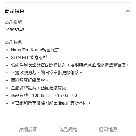
付款方式
商品特色
信用卡一次付款
商品編號
LINE Pay
10993746
Apple Pay
商品特色
街口支付
Hang Ten Korea韓國限定
SLIM FIT 修身版型
悠遊付
假兩件層次設計搭配開襟排釦，展現時尚感並增添造型豐富度。
Google Pay
下擺收腰剪裁，讓日常穿搭更顯俐落。
面料觸感細緻柔軟。
貨到付款
金屬飾牌點綴，凸顯細膩質感。
商品貨號：10535-131-415-03-100
運送方式
※官網和門市價格可能因活動而有所不同。
付款後全家取貨
免運費
付款後7-11取貨
詳細說明
商品規格
相關推薦
免運費