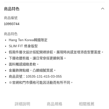
付款方式
商品特色
信用卡一次付款
商品編號
LINE Pay
10993744
Apple Pay
商品特色
街口支付
Hang Ten Korea韓國限定
SLIM FIT 修身版型
悠遊付
假兩件層次設計搭配開襟排釦，展現時尚感並增添造型豐富度。
Google Pay
下擺收腰剪裁，讓日常穿搭更顯俐落。
面料觸感細緻柔軟。
貨到付款
金屬飾牌點綴，凸顯細膩質感。
商品貨號：10535-131-415-03-055
運送方式
※官網和門市價格可能因活動而有所不同。
付款後全家取貨
免運費
付款後7-11取貨
詳細說明
商品規格
相關推薦
免運費