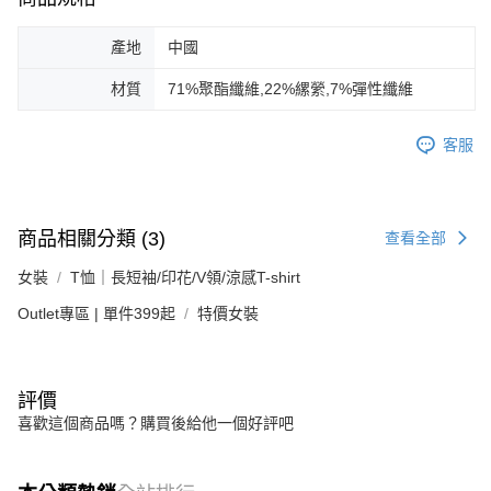
產地
中國
材質
71%聚酯纖維,22%縲縈,7%彈性纖維
客服
商品相關分類 (3)
查看全部
女裝
T恤｜長短袖/印花/V領/涼感T-shirt
Outlet專區 | 單件399起
特價女裝
評價
喜歡這個商品嗎？購買後給他一個好評吧