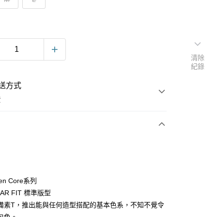
清除
紀錄
送方式
費
次付款
Ten Core系列
LAR FIT 標準版型
備素T，推出能與任何造型搭配的基本色系，不知不覺令