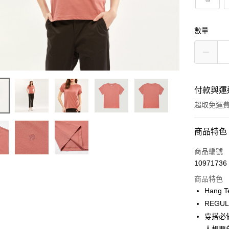
數量
付款與運
超取免運
付款方式
商品特色
信用卡一
商品編號
10971736
LINE Pay
商品特色
Apple Pay
Hang 
REGU
街口支付
穿搭必
悠遊付