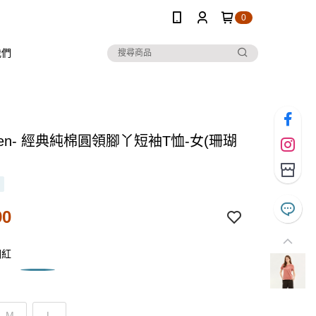
0
我們
 Ten- 經典純棉圓領腳丫短袖T恤-女(珊瑚
90
瑚紅
M
L