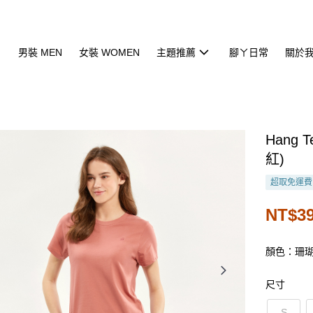
男裝 MEN
女裝 WOMEN
主題推薦
腳ㄚ日常
關於
Hang
紅)
超取免運費
NT$3
顏色：珊
尺寸
S