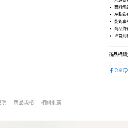
人想要
面料觸
Google Pa
左胸飾
貨到付款
能夠享
商品貨號：
※官網
運送方式
付款後全
商品相關分
免運費
女裝
T恤
付款後7-1
分享
免運費
品牌經典
吸濕快乾衣
宅配(本島)
免運費
說明
商品規格
相關推薦
宅配(離島)
每筆NT$2
貨到付款