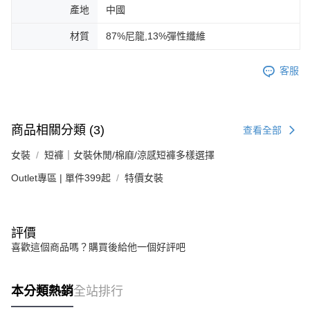
產地
中國
材質
87%尼龍,13%彈性纖維
客服
商品相關分類 (3)
查看全部
女裝
短褲｜女裝休閒/棉麻/涼感短褲多樣選擇
Outlet專區 | 單件399起
特價女裝
評價
喜歡這個商品嗎？購買後給他一個好評吧
本分類熱銷
全站排行