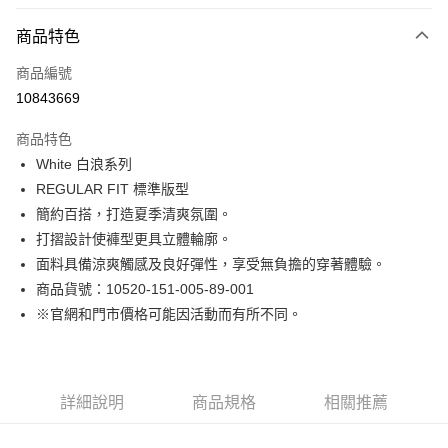
付款方式
商品特色
信用卡一次付款
商品編號
LINE Pay
10843669
Apple Pay
商品特色
街口支付
White 白浪系列
REGULAR FIT 標準版型
悠遊付
簡約百搭，打造夏季清爽氛圍。
Google Pay
打摺設計使褲型更具立體輪廓。
面料具備涼爽觸感及良好彈性，享受無負擔的穿著體驗。
貨到付款
商品貨號：10520-151-005-89-001
※官網和門市價格可能因活動而有所不同。
運送方式
付款後全家取貨
免運費
詳細說明
商品規格
相關推薦
付款後7-11取貨
免運費