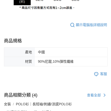
顯示電腦版詳細說明
商品規格
產地
中國
材質
90%尼龍,10%彈性纖維
客服
商品相關分類 (4)
查看全部
女裝
POLO衫｜長短袖/刺繡/涼感POLO衫