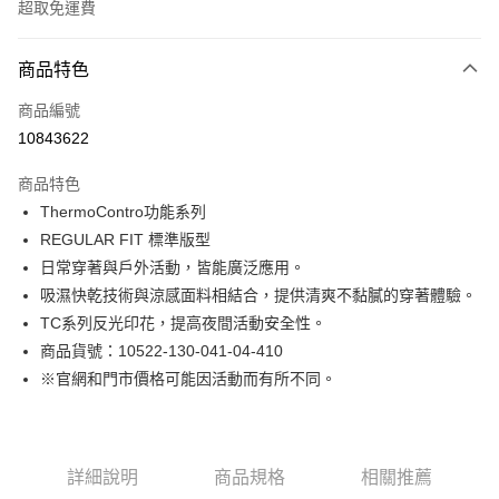
超取免運費
付款方式
商品特色
信用卡一次付款
商品編號
LINE Pay
10843622
Apple Pay
商品特色
街口支付
ThermoContro功能系列
REGULAR FIT 標準版型
悠遊付
日常穿著與戶外活動，皆能廣泛應用。
Google Pay
吸濕快乾技術與涼感面料相結合，提供清爽不黏膩的穿著體驗。
TC系列反光印花，提高夜間活動安全性。
貨到付款
商品貨號：10522-130-041-04-410
※官網和門市價格可能因活動而有所不同。
運送方式
付款後全家取貨
免運費
詳細說明
商品規格
相關推薦
付款後7-11取貨