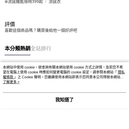
❄️涼感機能限時399起
涼感衣
評價
喜歡這個商品嗎？購買後給他一個好評吧
本分類熱銷
全站排行
本網站中使用 cookie，欲查詢有關本網站使用 cookie 方式之詳情，及若您不希
熱門標籤
望在電腦上使用 cookie 時應如何變更電腦的 cookie 設定，請參閱本網站「
隱私
權條款
」之 Cookie 聲明。您繼續使用本網站即表示您同意本公司得按本網站使
用條款之 Cookie 聲明使用 cookie。
了解更多 >
我知道了