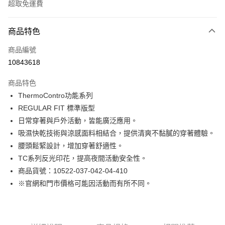
超取免運費
付款方式
商品特色
信用卡一次付款
商品編號
LINE Pay
10843618
Apple Pay
商品特色
街口支付
ThermoContro功能系列
REGULAR FIT 標準版型
悠遊付
日常穿著與戶外活動，皆能廣泛應用。
Google Pay
吸濕快乾技術與涼感面料相結合，提供清爽不黏膩的穿著體驗。
腰頭鬆緊設計，增加穿著舒適性。
貨到付款
TC系列反光印花，提高夜間活動安全性。
商品貨號：10522-037-042-04-410
運送方式
※官網和門市價格可能因活動而有所不同。
付款後全家取貨
免運費
付款後7-11取貨