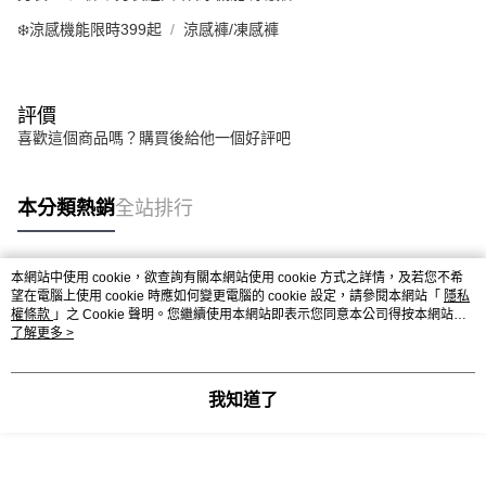
❄️涼感機能限時399起
涼感褲/凍感褲
評價
喜歡這個商品嗎？購買後給他一個好評吧
本分類熱銷
全站排行
本網站中使用 cookie，欲查詢有關本網站使用 cookie 方式之詳情，及若您不希
熱門標籤
望在電腦上使用 cookie 時應如何變更電腦的 cookie 設定，請參閱本網站「
隱私
權條款
」之 Cookie 聲明。您繼續使用本網站即表示您同意本公司得按本網站使
用條款之 Cookie 聲明使用 cookie。
了解更多 >
我知道了