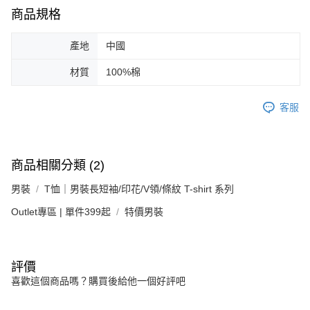
商品規格
產地
中國
材質
100%棉
客服
商品相關分類 (2)
男裝
T恤｜男裝長短袖/印花/V領/條紋 T-shirt 系列
Outlet專區 | 單件399起
特價男裝
評價
喜歡這個商品嗎？購買後給他一個好評吧