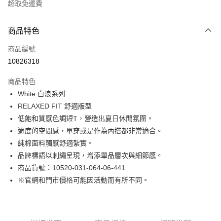
超取免運費
付款方式
商品特色
信用卡一次付款
商品編號
LINE Pay
10826318
Apple Pay
商品特色
街口支付
White 白浪系列
RELAXED FIT 舒適版型
悠遊付
低飽和質感色調短T，營造出夏日休閒氛圍。
Google Pay
適度的空間感，單穿或是作為內搭都非常適合。
純棉面料觸感舒適紮實。
貨到付款
品牌標語以刺繡呈現，增添單品層次與細節感。
商品貨號：10520-031-064-06-441
運送方式
※官網和門市價格可能因活動而有所不同。
付款後全家取貨
免運費
付款後7-11取貨