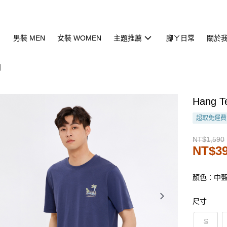
男裝 MEN
女裝 WOMEN
主題推薦
腳ㄚ日常
關於
列
Hang
超取免運費
NT$1,590
NT$3
顏色：中
尺寸
S