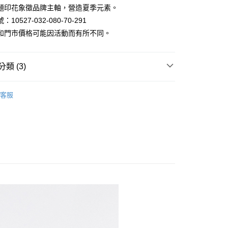
題印花象徵品牌主軸，營造夏季元素。
y
10527-032-080-70-291
和門市價格可能因活動而有所不同。
類 (3)
家取貨
恤｜男裝長短袖/印花/V領/條紋 T-shirt 系列
客服
褲3件1000
1取貨
區 | 單件399起
特價男裝
80
30，滿NT$1,000(含以上)免運費