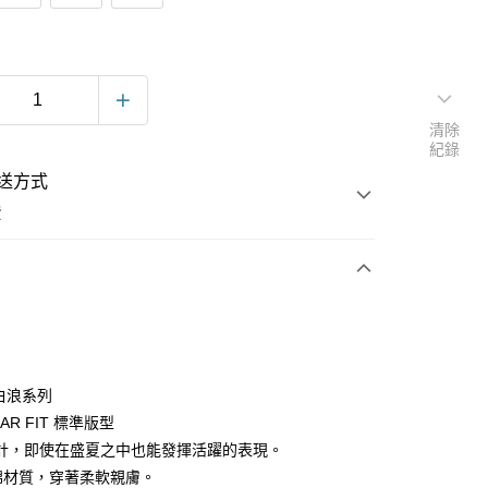
清除
紀錄
送方式
費
次付款
e 白浪系列
LAR FIT 標準版型
計，即使在盛夏之中也能發揮活躍的表現。
純棉材質，穿著柔軟親膚。