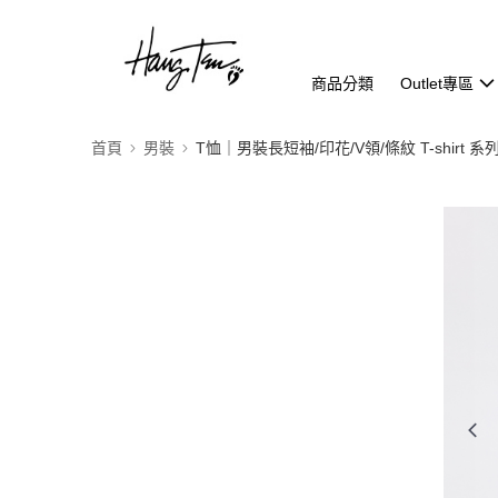
商品分類
Outlet專區
首頁
男裝
T恤｜男裝長短袖/印花/V領/條紋 T-shirt 系