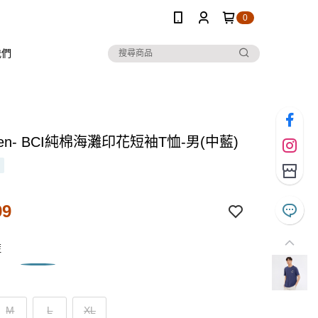
0
我們
 Ten- BCI純棉海灘印花短袖T恤-男(中藍)
99
藍
M
L
XL