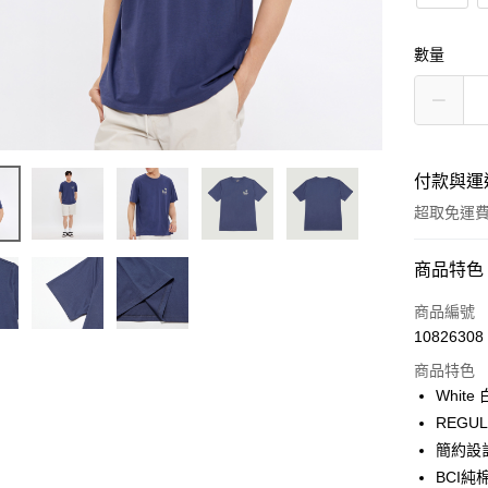
數量
付款與運
超取免運
付款方式
商品特色
信用卡一
商品編號
10826308
LINE Pay
商品特色
Apple Pay
Whit
REGU
街口支付
簡約設
悠遊付
BCI