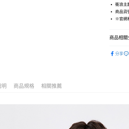
衝浪主
Google Pa
商品貨號：
貨到付款
※官網
運送方式
商品相關分
付款後全
男裝
T
免運費
分享
吸濕快乾衣
付款後7-1
Outlet專
免運費
宅配(本島)
說明
商品規格
相關推薦
免運費
宅配(離島)
每筆NT$2
貨到付款
每筆NT$1