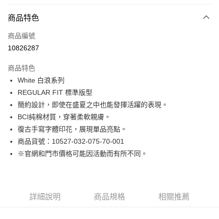
付款方式
商品特色
信用卡一次付款
商品編號
LINE Pay
10826287
Apple Pay
商品特色
街口支付
White 白浪系列
REGULAR FIT 標準版型
悠遊付
簡約設計，即使在盛夏之中也能發揮活躍的表現。
Google Pay
BCI純棉材質，穿著柔軟親膚。
復古手寫字體印花，展現單品亮點。
貨到付款
商品貨號：10527-032-075-70-001
※官網和門市價格可能因活動而有所不同。
運送方式
付款後全家取貨
免運費
詳細說明
商品規格
相關推薦
付款後7-11取貨
免運費