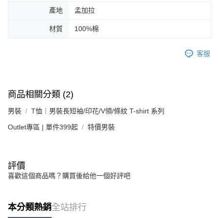
產地
孟加拉
材質
100%棉
客服
商品相關分類 (2)
男裝
T恤｜男裝長短袖/印花/V領/條紋 T-shirt 系列
Outlet專區 | 單件399起
特價男裝
評價
喜歡這個商品嗎？購買後給他一個好評吧
本分類熱銷
全站排行