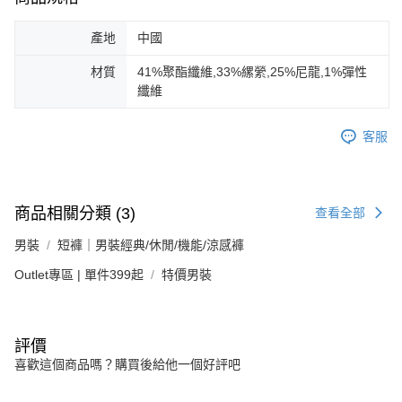
產地
中國
材質
41%聚酯纖維,33%縲縈,25%尼龍,1%彈性
纖維
客服
商品相關分類 (3)
查看全部
男裝
短褲｜男裝經典/休閒/機能/涼感褲
Outlet專區 | 單件399起
特價男裝
評價
喜歡這個商品嗎？購買後給他一個好評吧