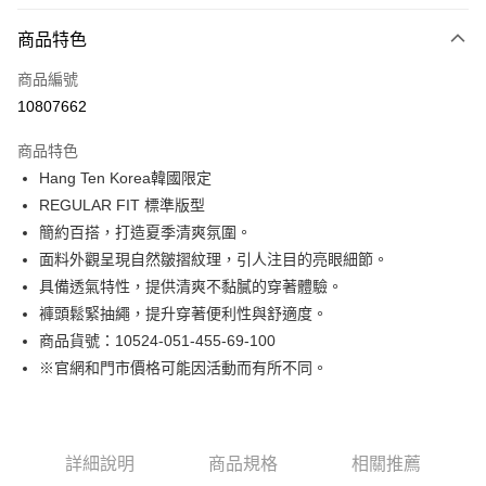
付款方式
商品特色
信用卡一次付款
商品編號
LINE Pay
10807662
Apple Pay
商品特色
街口支付
Hang Ten Korea韓國限定
REGULAR FIT 標準版型
悠遊付
簡約百搭，打造夏季清爽氛圍。
Google Pay
面料外觀呈現自然皺摺紋理，引人注目的亮眼細節。
具備透氣特性，提供清爽不黏膩的穿著體驗。
貨到付款
褲頭鬆緊抽繩，提升穿著便利性與舒適度。
商品貨號：10524-051-455-69-100
運送方式
※官網和門市價格可能因活動而有所不同。
付款後全家取貨
免運費
付款後7-11取貨
詳細說明
商品規格
相關推薦
免運費