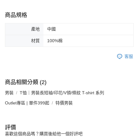
商品規格
產地
中國
材質
100%棉
客服
商品相關分類 (2)
男裝
T恤｜男裝長短袖/印花/V領/條紋 T-shirt 系列
Outlet專區 | 單件399起
特價男裝
評價
喜歡這個商品嗎？購買後給他一個好評吧