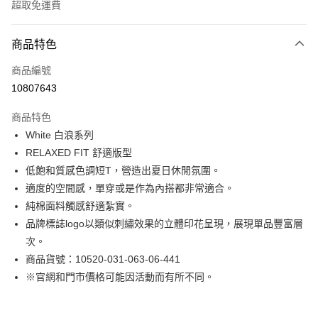
超取免運費
付款方式
商品特色
信用卡一次付款
商品編號
LINE Pay
10807643
Apple Pay
商品特色
街口支付
White 白浪系列
RELAXED FIT 舒適版型
悠遊付
低飽和質感色調短T，營造出夏日休閒氛圍。
Google Pay
適度的空間感，單穿或是作為內搭都非常適合。
純棉面料觸感舒適紮實。
貨到付款
品牌標誌logo以類似刺繡效果的立體印花呈現，展現單品豐富層
次。
運送方式
商品貨號：10520-031-063-06-441
付款後全家取貨
※官網和門市價格可能因活動而有所不同。
免運費
付款後7-11取貨