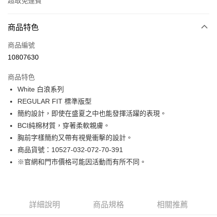
超取免運費
付款方式
商品特色
信用卡一次付款
商品編號
LINE Pay
10807630
Apple Pay
商品特色
街口支付
White 白浪系列
REGULAR FIT 標準版型
悠遊付
簡約設計，即使在盛夏之中也能發揮活躍的表現。
Google Pay
BCI純棉材質，穿著柔軟親膚。
胸前字樣簡約又帶有視覺衝擊的設計。
貨到付款
商品貨號：10527-032-072-70-391
※官網和門市價格可能因活動而有所不同。
運送方式
付款後全家取貨
免運費
詳細說明
商品規格
相關推薦
付款後7-11取貨