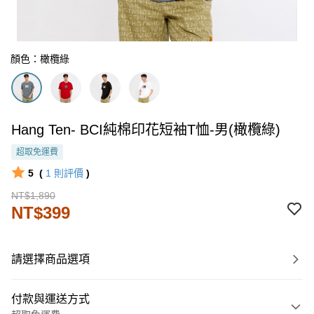
顏色：橄欖綠
Hang Ten- BCI純棉印花短袖T恤-男(橄欖綠)
超取免運費
5
(
1
則評價
)
NT$1,890
NT$399
請選擇商品選項
付款與運送方式