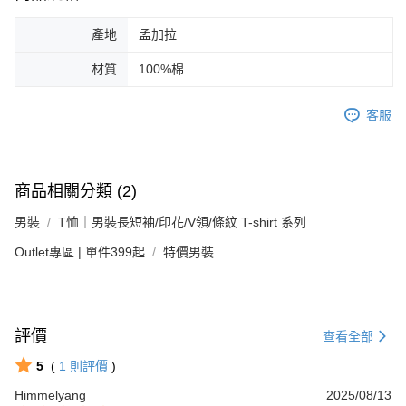
產地
孟加拉
材質
100%棉
客服
商品相關分類 (2)
男裝
T恤｜男裝長短袖/印花/V領/條紋 T-shirt 系列
Outlet專區 | 單件399起
特價男裝
評價
查看全部
5
(
1
則評價
)
Himmelyang
2025/08/13