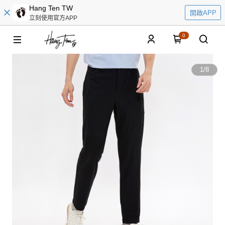
Hang Ten TW
開啟APP
立刻使用官方APP
0
1
/
8