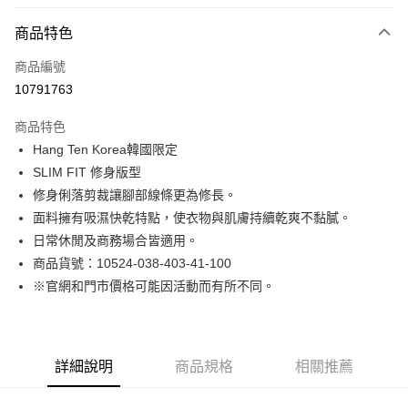
付款方式
商品特色
信用卡一次付款
商品編號
LINE Pay
10791763
Apple Pay
商品特色
街口支付
Hang Ten Korea韓國限定
SLIM FIT 修身版型
悠遊付
修身俐落剪裁讓腳部線條更為修長。
Google Pay
面料擁有吸濕快乾特點，使衣物與肌膚持續乾爽不黏膩。
日常休閒及商務場合皆適用。
貨到付款
商品貨號：10524-038-403-41-100
※官網和門市價格可能因活動而有所不同。
運送方式
付款後全家取貨
免運費
詳細說明
商品規格
相關推薦
付款後7-11取貨
免運費