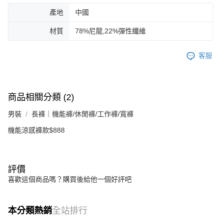
產地
中國
材質
78%尼龍,22%彈性纖維
客服
商品相關分類 (2)
男裝
長褲｜機能褲/休閒褲/工作褲/寬褲
機能涼感褲款$888
評價
喜歡這個商品嗎？購買後給他一個好評吧
本分類熱銷
全站排行