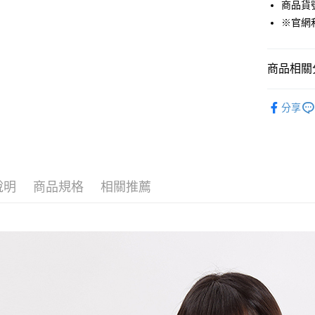
商品貨號：
貨到付款
※官網
運送方式
商品相關分
付款後全
女裝
T恤
免運費
分享
❄️涼感機能
付款後7-1
❄️涼感機能
免運費
Outlet專
宅配(本島)
說明
商品規格
相關推薦
免運費
宅配(離島)
每筆NT$2
貨到付款
每筆NT$1