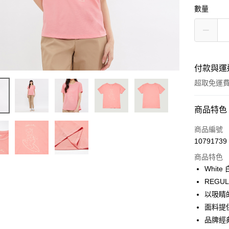
數量
付款與運
超取免運
付款方式
商品特色
信用卡一
商品編號
10791739
LINE Pay
商品特色
Apple Pay
Whit
REGU
街口支付
以吸睛
悠遊付
面料提
品牌經
Google Pa