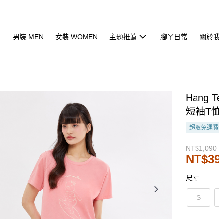
男裝 MEN
女裝 WOMEN
主題推薦
腳ㄚ日常
關於
Hang
短袖T恤
超取免運費
NT$1,090
NT$3
尺寸
S