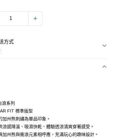
送方式
費
次付款
e 白浪系列
LAR FIT 標準版型
的加州熊刺繡為單品印象。
供涼感降溫、吸濕快乾、體驗透涼清爽穿著感受。
典加州熊與衝浪元素相呼應，充滿玩心的趣味設計。
y