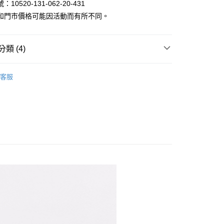
10520-131-062-20-431
和門市價格可能因活動而有所不同。
類 (4)
家取貨
｜長短袖/印花/V領/涼感T-shirt
客服
限時399起
涼感衣
1取貨
限時399起
吸濕排汗速乾衣
區 | 單件399起
特價女裝
80
30，滿NT$1,000(含以上)免運費