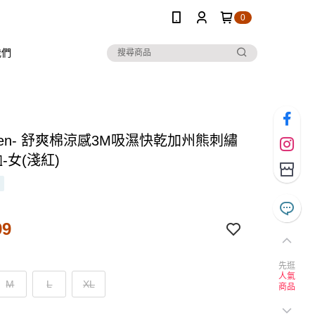
0
我們
 Ten- 舒爽棉涼感3M吸濕快乾加州熊刺繡
-女(淺紅)
99
先逛
人氣
M
L
XL
商品