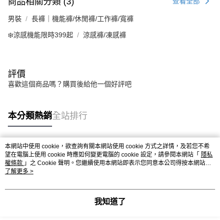
商品相關分類 (3)
查看全部
男裝
長褲｜機能褲/休閒褲/工作褲/寬褲
❄️涼感機能限時399起
涼感褲/凍感褲
評價
喜歡這個商品嗎？購買後給他一個好評吧
本分類熱銷
全站排行
本網站中使用 cookie，欲查詢有關本網站使用 cookie 方式之詳情，及若您不希
熱門標籤
望在電腦上使用 cookie 時應如何變更電腦的 cookie 設定，請參閱本網站「
隱私
權條款
」之 Cookie 聲明。您繼續使用本網站即表示您同意本公司得按本網站使
用條款之 Cookie 聲明使用 cookie。
了解更多 >
我知道了