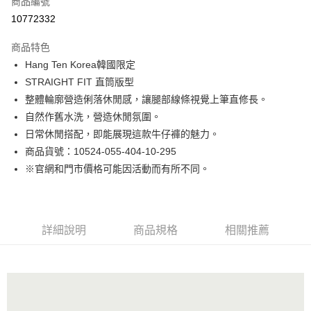
商品編號
LINE Pay
10772332
Apple Pay
商品特色
街口支付
Hang Ten Korea韓國限定
STRAIGHT FIT 直筒版型
悠遊付
整體輪廓營造俐落休閒感，讓腿部線條視覺上筆直修長。
Google Pay
自然作舊水洗，營造休閒氛圍。
日常休閒搭配，即能展現這款牛仔褲的魅力。
貨到付款
商品貨號：10524-055-404-10-295
※官網和門市價格可能因活動而有所不同。
運送方式
付款後全家取貨
免運費
詳細說明
商品規格
相關推薦
付款後7-11取貨
免運費
宅配(本島)
免運費