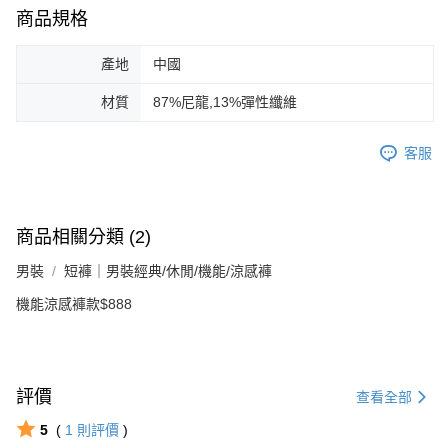
商品規格
產地
中國
材質
87%尼龍,13%彈性纖維
客服
商品相關分類 (2)
男裝
短褲｜男裝經典/休閒/機能/涼感褲
機能涼感褲款$888
評價
查看全部
5
(
1
則評價
)