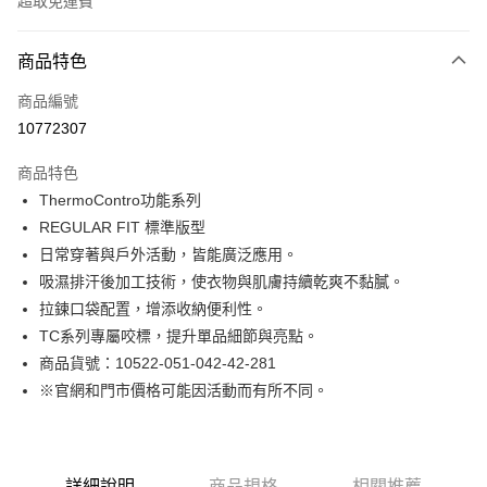
超取免運費
付款方式
商品特色
信用卡一次付款
商品編號
LINE Pay
10772307
Apple Pay
商品特色
街口支付
ThermoContro功能系列
REGULAR FIT 標準版型
悠遊付
日常穿著與戶外活動，皆能廣泛應用。
Google Pay
吸濕排汗後加工技術，使衣物與肌膚持續乾爽不黏膩。
拉鍊口袋配置，增添收納便利性。
貨到付款
TC系列專屬咬標，提升單品細節與亮點。
商品貨號：10522-051-042-42-281
運送方式
※官網和門市價格可能因活動而有所不同。
付款後全家取貨
免運費
付款後7-11取貨
詳細說明
商品規格
相關推薦