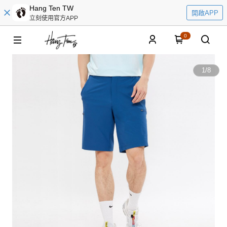
Hang Ten TW
開啟APP
立刻使用官方APP
0
1
/
8