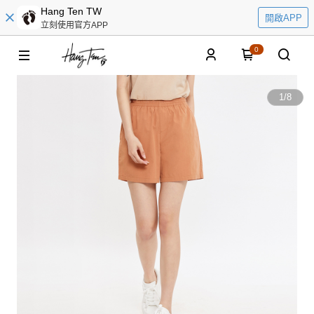
Hang Ten TW
開啟APP
立刻使用官方APP
0
1
/
8