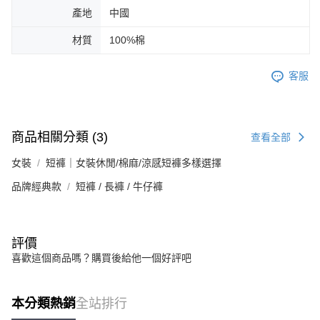
產地
中國
材質
100%棉
客服
商品相關分類 (3)
查看全部
女裝
短褲｜女裝休閒/棉麻/涼感短褲多樣選擇
品牌經典款
短褲 / 長褲 / 牛仔褲
評價
喜歡這個商品嗎？購買後給他一個好評吧
本分類熱銷
全站排行