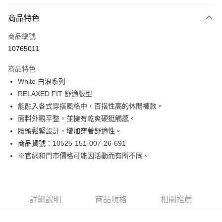
付款方式
商品特色
信用卡一次付款
商品編號
LINE Pay
10765011
Apple Pay
商品特色
街口支付
White 白浪系列
RELAXED FIT 舒適版型
悠遊付
能融入各式穿搭風格中，百搭性高的休閒褲款。
Google Pay
面料外觀平整，並擁有乾爽硬挺觸感。
腰頭鬆緊設計，增加穿著舒適性。
貨到付款
商品貨號：10525-151-007-26-691
※官網和門市價格可能因活動而有所不同。
運送方式
付款後全家取貨
免運費
詳細說明
商品規格
相關推薦
付款後7-11取貨
免運費