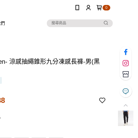
0
我們
 Ten- 涼感抽繩錐形九分凍感長褲-男(黑
88
色