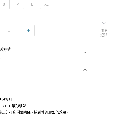
S
M
L
XL
清除
紀錄
送方式
費
次付款
e 白浪系列
ED FIT 錐形版型
修設計打造俐落線條，達到修飾腿型的效果。