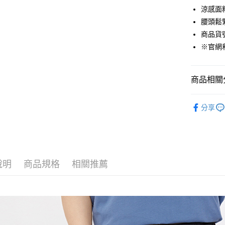
悠遊付
涼感面
腰頭鬆
Google Pa
商品貨號：
貨到付款
※官網
運送方式
商品相關分
付款後全
男裝
長
免運費
分享
❄️涼感機能
付款後7-1
Outlet專
免運費
機能涼感褲
宅配(本島)
說明
商品規格
相關推薦
免運費
宅配(離島)
每筆NT$2
貨到付款