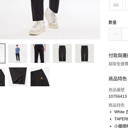
XS
數量
付款與運
超取免運
付款方式
商品特色
信用卡一
商品編號
10756413
LINE Pay
商品特色
Apple Pay
Whit
TAPER
街口支付
小腿順