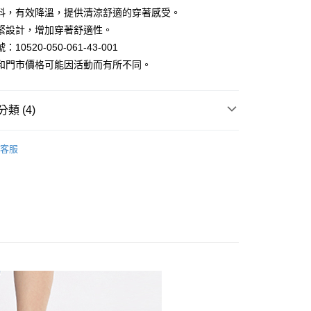
料，有效降溫，提供清涼舒適的穿著感受。
緊設計，增加穿著舒適性。
y
10520-050-061-43-001
和門市價格可能因活動而有所不同。
類 (4)
家取貨
褲｜機能褲/休閒褲/工作褲/寬褲
客服
限時399起
涼感褲/凍感褲
1取貨
區 | 單件399起
特價男裝
款$888
80