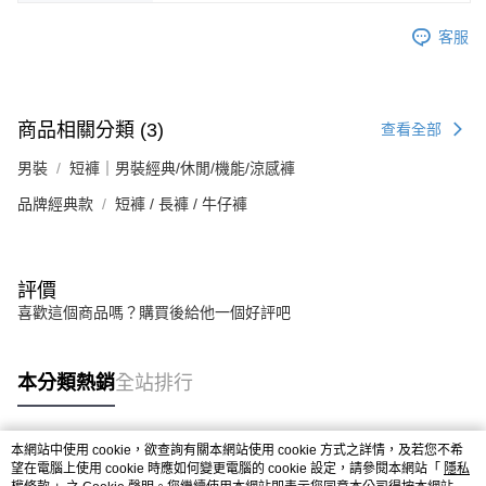
客服
商品相關分類 (3)
查看全部
男裝
短褲｜男裝經典/休閒/機能/涼感褲
品牌經典款
短褲 / 長褲 / 牛仔褲
評價
喜歡這個商品嗎？購買後給他一個好評吧
本分類熱銷
全站排行
本網站中使用 cookie，欲查詢有關本網站使用 cookie 方式之詳情，及若您不希
熱門標籤
望在電腦上使用 cookie 時應如何變更電腦的 cookie 設定，請參閱本網站「
隱私