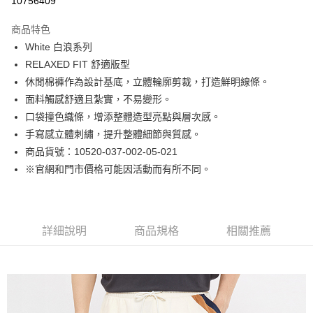
10756409
Apple Pay
商品特色
街口支付
White 白浪系列
RELAXED FIT 舒適版型
悠遊付
休閒棉褲作為設計基底，立體輪廓剪裁，打造鮮明線條。
Google Pay
面料觸感舒適且紮實，不易變形。
口袋撞色織條，增添整體造型亮點與層次感。
貨到付款
手寫感立體刺繡，提升整體細節與質感。
商品貨號：10520-037-002-05-021
運送方式
※官網和門市價格可能因活動而有所不同。
付款後全家取貨
免運費
付款後7-11取貨
詳細說明
商品規格
相關推薦
免運費
宅配(本島)
免運費
宅配(離島)