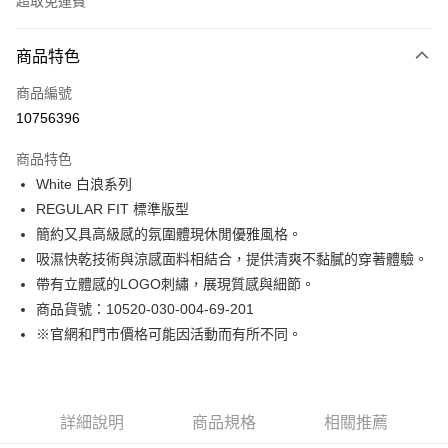
超取免運費
付款方式
商品特色
信用卡一次付款
商品編號
LINE Pay
10756396
Apple Pay
商品特色
街口支付
White 白浪系列
REGULAR FIT 標準版型
悠遊付
簡約又具高級感的氛圍體現休閒優雅風格。
Google Pay
吸濕快乾技術與涼感面料相結合，提供清爽不黏膩的穿著體驗。
帶有立體感的LOGO刺繡，展現質感與細節。
貨到付款
商品貨號：10520-030-004-69-201
※官網和門市價格可能因活動而有所不同。
運送方式
付款後全家取貨
免運費
詳細說明
商品規格
相關推薦
付款後7-11取貨