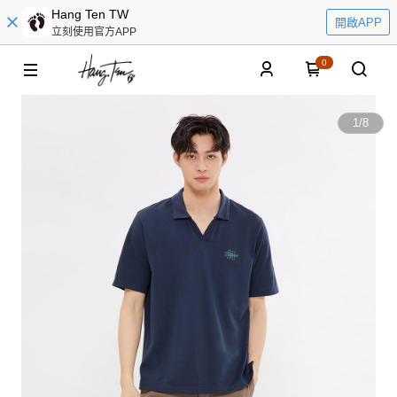
Hang Ten TW
開啟APP
立刻使用官方APP
0
1
/
8