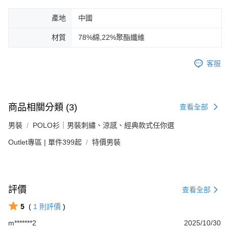
產地
中國
材質
78%綿,22%聚酯纖維
客服
商品相關分類 (3)
查看全部
男裝
POLO衫｜男裝刺繡、涼感、經典款式任你選
Outlet專區 | 單件399起
特價男裝
評價
查看全部
5
(
1
則評價
)
m*******2
2025/10/30