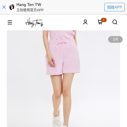
Hang Ten TW
開啟APP
立刻使用官方APP
0
1
/
8