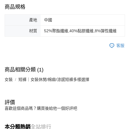
商品規格
產地
中國
材質
52%聚酯纖維,40%黏膠纖維,8%彈性纖維
客服
商品相關分類 (1)
女裝
短褲｜女裝休閒/棉麻/涼感短褲多樣選擇
評價
喜歡這個商品嗎？購買後給他一個好評吧
本分類熱銷
全站排行