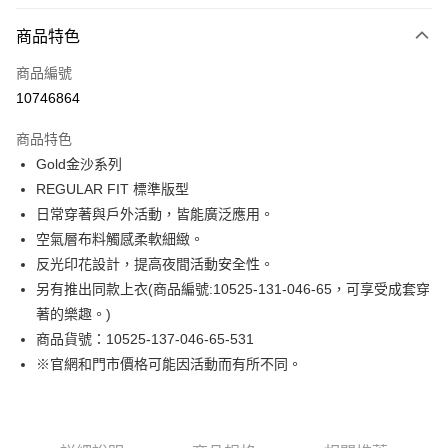
付款方式
商品特色
信用卡一次付款
商品編號
LINE Pay
10746864
Apple Pay
商品特色
街口支付
Gold金沙系列
REGULAR FIT 標準版型
悠遊付
日常穿著與戶外活動，皆能廣泛應用。
Google Pay
空氣層布料觸感柔軟細緻。
反光印花設計，提高夜間活動安全性。
貨到付款
另有推出同款上衣(商品編號:10525-131-046-65，可享受成套穿
著的樂趣。)
運送方式
商品貨號：10525-137-046-65-531
付款後全家取貨
※官網和門市價格可能因活動而有所不同。
免運費
付款後7-11取貨
免運費